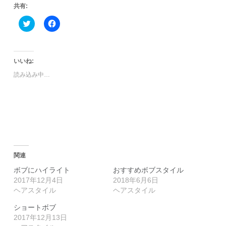
共有:
ク
Facebook
リ
で
ッ
共
ク
有
し
す
て
る
Twitter
に
いいね:
で
は
共
ク
読み込み中…
有
リ
(新
ッ
し
ク
い
し
ウ
て
ィ
く
ン
だ
ド
さ
ウ
い
で
(新
開
し
き
い
関連
ま
ウ
す)
ィ
ボブにハイライト
おすすめボブスタイル
ン
ド
2017年12月4日
2018年6月6日
ウ
ヘアスタイル
ヘアスタイル
で
開
き
ショートボブ
ま
2017年12月13日
す)