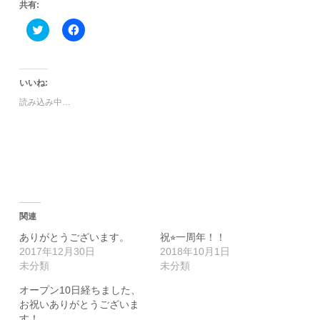
共有:
ク
Facebook
リ
で
ッ
共
ク
有
し
す
て
る
Twitter
に
いいね:
で
は
共
ク
読み込み中…
有
リ
(新
ッ
し
ク
い
し
ウ
て
ィ
く
ン
だ
ド
さ
ウ
い
で
(新
開
し
き
い
関連
ま
ウ
す)
ィ
ありがとうございます。
祝⭐︎一周年！！
ン
ド
2017年12月30日
2018年10月1日
ウ
未分類
未分類
で
開
き
オープン10日経ちました、
ま
お祝いありがとうございま
す)
す！